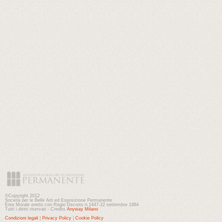
©Copyright 2012
Società per le Belle Arti ed Esposizione Permanente
Ente Morale eretto con Regio Decreto n.1447-22 settembre 1884
Tutti i diritti riservati - Credits
Anyway Milano
Condizioni legali
|
Privacy Policy
|
Cookie Policy