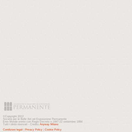
©Copyright 2012
Società per le Belle Arti ed Esposizione Permanente
Ente Morale eretto con Regio Decreto n.1447-22 settembre 1884
Tutti i diritti riservati - Credits
Anyway Milano
Condizioni legali
|
Privacy Policy
|
Cookie Policy