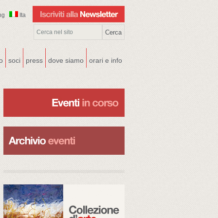
ng
Ita
co
soci
press
dove siamo
orari e info