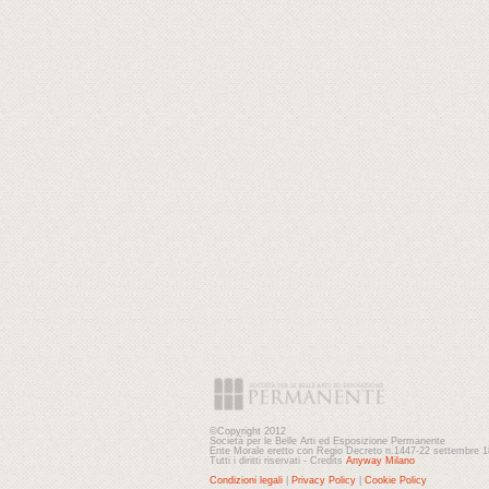
©Copyright 2012
Società per le Belle Arti ed Esposizione Permanente
Ente Morale eretto con Regio Decreto n.1447-22 settembre 
Tutti i diritti riservati - Credits
Anyway Milano
Condizioni legali
|
Privacy Policy
|
Cookie Policy