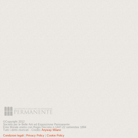
©Copyright 2012
Società per le Belle Arti ed Esposizione Permanente
Ente Morale eretto con Regio Decreto n.1447-22 settembre 1884
Tutti i diritti riservati - Credits
Anyway Milano
Condizioni legali
|
Privacy Policy
|
Cookie Policy