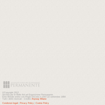
©Copyright 2012
Società per le Belle Arti ed Esposizione Permanente
Ente Morale eretto con Regio Decreto n.1447-22 settembre 1884
Tutti i diritti riservati - Credits
Anyway Milano
Condizioni legali
|
Privacy Policy
|
Cookie Policy