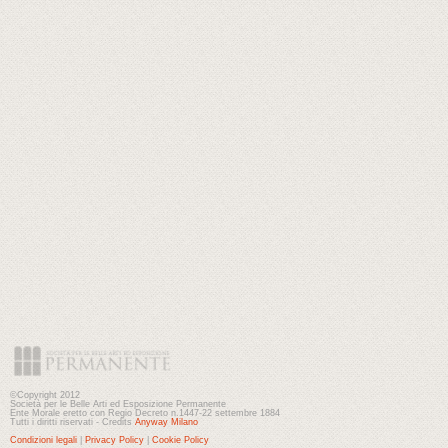
©Copyright 2012
Società per le Belle Arti ed Esposizione Permanente
Ente Morale eretto con Regio Decreto n.1447-22 settembre 1884
Tutti i diritti riservati - Credits
Anyway Milano
Condizioni legali
|
Privacy Policy
|
Cookie Policy