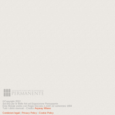
©Copyright 2012
Società per le Belle Arti ed Esposizione Permanente
Ente Morale eretto con Regio Decreto n.1447-22 settembre 1884
Tutti i diritti riservati - Credits
Anyway Milano
Condizioni legali
|
Privacy Policy
|
Cookie Policy