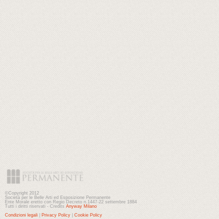
©Copyright 2012
Società per le Belle Arti ed Esposizione Permanente
Ente Morale eretto con Regio Decreto n.1447-22 settembre 1884
Tutti i diritti riservati - Credits
Anyway Milano
Condizioni legali
|
Privacy Policy
|
Cookie Policy