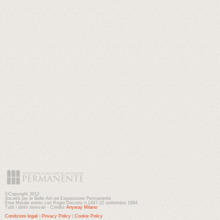
©Copyright 2012
Società per le Belle Arti ed Esposizione Permanente
Ente Morale eretto con Regio Decreto n.1447-22 settembre 1884
Tutti i diritti riservati - Credits
Anyway Milano
Condizioni legali
|
Privacy Policy
|
Cookie Policy