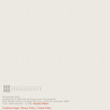
©Copyright 2012
Società per le Belle Arti ed Esposizione Permanente
Ente Morale eretto con Regio Decreto n.1447-22 settembre 1884
Tutti i diritti riservati - Credits
Anyway Milano
Condizioni legali
|
Privacy Policy
|
Cookie Policy