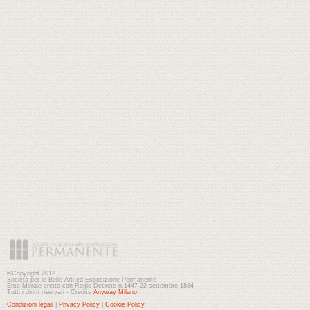
©Copyright 2012
Società per le Belle Arti ed Esposizione Permanente
Ente Morale eretto con Regio Decreto n.1447-22 settembre 1884
Tutti i diritti riservati - Credits
Anyway Milano
Condizioni legali
|
Privacy Policy
|
Cookie Policy