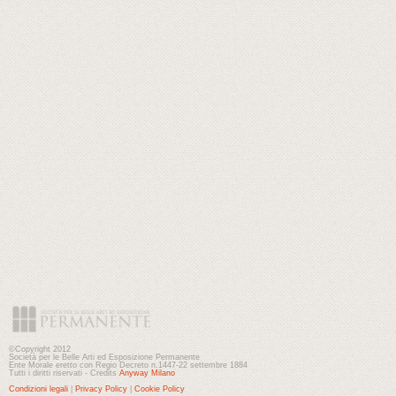
©Copyright 2012
Società per le Belle Arti ed Esposizione Permanente
Ente Morale eretto con Regio Decreto n.1447-22 settembre 1884
Tutti i diritti riservati - Credits
Anyway Milano
Condizioni legali
|
Privacy Policy
|
Cookie Policy