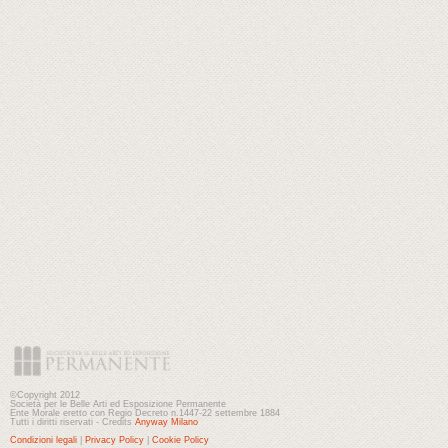
©Copyright 2012
Società per le Belle Arti ed Esposizione Permanente
Ente Morale eretto con Regio Decreto n.1447-22 settembre 1884
Tutti i diritti riservati - Credits
Anyway Milano
Condizioni legali
|
Privacy Policy
|
Cookie Policy