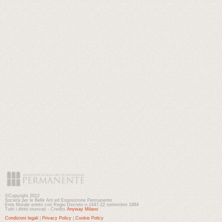
©Copyright 2012
Società per le Belle Arti ed Esposizione Permanente
Ente Morale eretto con Regio Decreto n.1447-22 settembre 1884
Tutti i diritti riservati - Credits
Anyway Milano
Condizioni legali
|
Privacy Policy
|
Cookie Policy