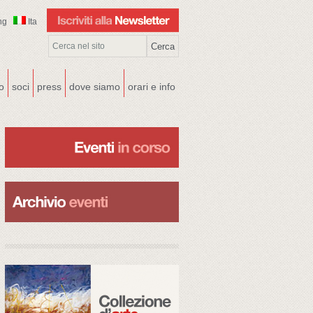
ng
Ita
co
soci
press
dove siamo
orari e info