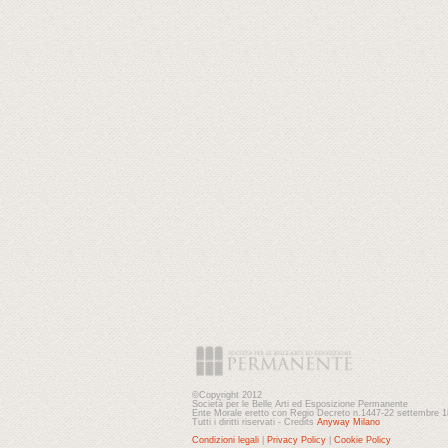
©Copyright 2012
Società per le Belle Arti ed Esposizione Permanente
Ente Morale eretto con Regio Decreto n.1447-22 settembre 
Tutti i diritti riservati - Credits
Anyway Milano
Condizioni legali
|
Privacy Policy
|
Cookie Policy