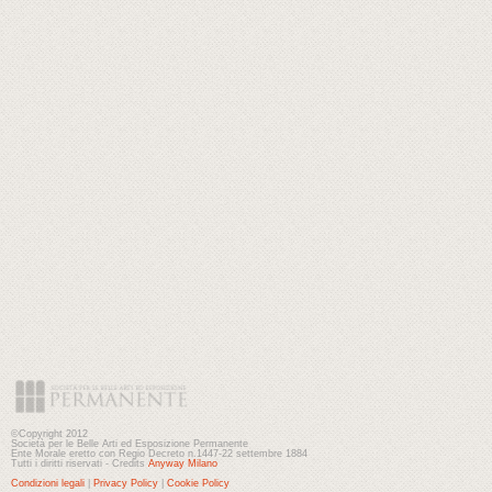
©Copyright 2012
Società per le Belle Arti ed Esposizione Permanente
Ente Morale eretto con Regio Decreto n.1447-22 settembre 1884
Tutti i diritti riservati - Credits
Anyway Milano
Condizioni legali
|
Privacy Policy
|
Cookie Policy