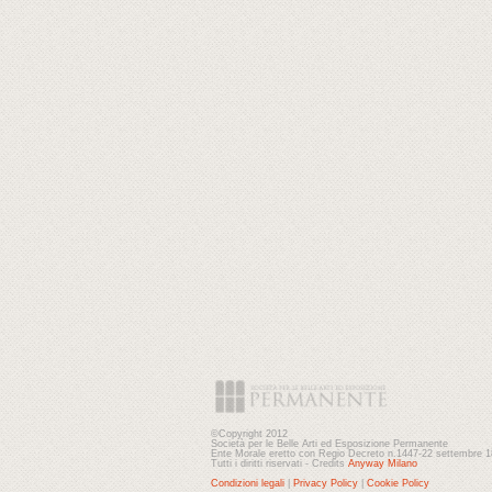
©Copyright 2012
Società per le Belle Arti ed Esposizione Permanente
Ente Morale eretto con Regio Decreto n.1447-22 settembre 
Tutti i diritti riservati - Credits
Anyway Milano
Condizioni legali
|
Privacy Policy
|
Cookie Policy