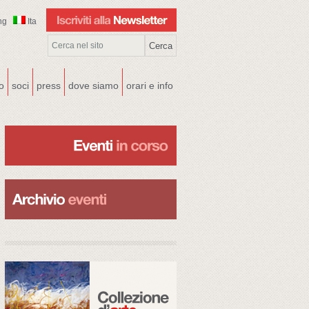
ng
Ita
co
soci
press
dove siamo
orari e info