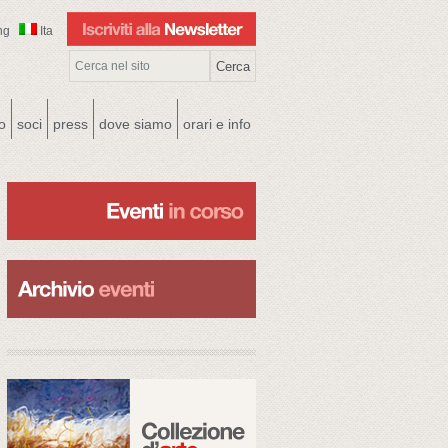
ng
Ita
co
soci
press
dove siamo
orari e info