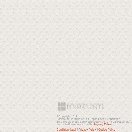
©Copyright 2012
Società per le Belle Arti ed Esposizione Permanente
Ente Morale eretto con Regio Decreto n.1447-22 settembre 
Tutti i diritti riservati - Credits
Anyway Milano
Condizioni legali
|
Privacy Policy
|
Cookie Policy