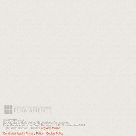
©Copyright 2012
Società per le Belle Arti ed Esposizione Permanente
Ente Morale eretto con Regio Decreto n.1447-22 settembre 1884
Tutti i diritti riservati - Credits
Anyway Milano
Condizioni legali
|
Privacy Policy
|
Cookie Policy