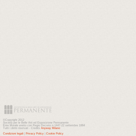
©Copyright 2012
Società per le Belle Arti ed Esposizione Permanente
Ente Morale eretto con Regio Decreto n.1447-22 settembre 1884
Tutti i diritti riservati - Credits
Anyway Milano
Condizioni legali
|
Privacy Policy
|
Cookie Policy