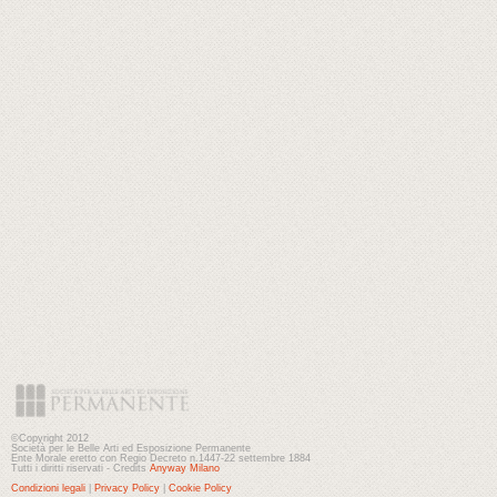
©Copyright 2012
Società per le Belle Arti ed Esposizione Permanente
Ente Morale eretto con Regio Decreto n.1447-22 settembre 1884
Tutti i diritti riservati - Credits
Anyway Milano
Condizioni legali
|
Privacy Policy
|
Cookie Policy