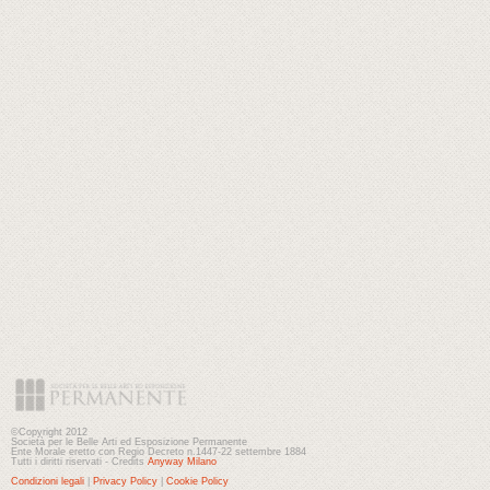
©Copyright 2012
Società per le Belle Arti ed Esposizione Permanente
Ente Morale eretto con Regio Decreto n.1447-22 settembre 1884
Tutti i diritti riservati - Credits
Anyway Milano
Condizioni legali
|
Privacy Policy
|
Cookie Policy