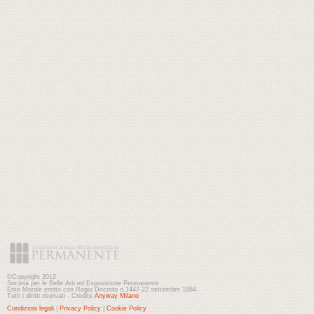
©Copyright 2012
Società per le Belle Arti ed Esposizione Permanente
Ente Morale eretto con Regio Decreto n.1447-22 settembre 1884
Tutti i diritti riservati - Credits
Anyway Milano
Condizioni legali
|
Privacy Policy
|
Cookie Policy