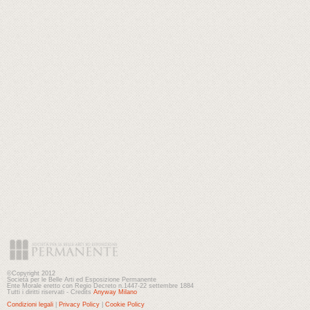
©Copyright 2012
Società per le Belle Arti ed Esposizione Permanente
Ente Morale eretto con Regio Decreto n.1447-22 settembre 1884
Tutti i diritti riservati - Credits
Anyway Milano
Condizioni legali
|
Privacy Policy
|
Cookie Policy