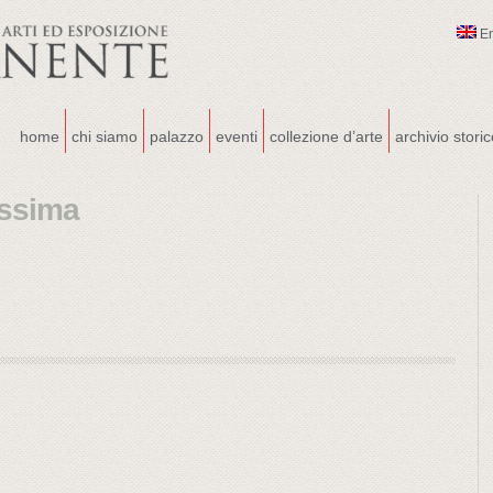
E
home
chi siamo
palazzo
eventi
collezione d’arte
archivio stori
issima