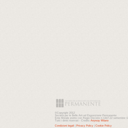
©Copyright 2012
Società per le Belle Arti ed Esposizione Permanente
Ente Morale eretto con Regio Decreto n.1447-22 settembre 
Tutti i diritti riservati - Credits
Anyway Milano
Condizioni legali
|
Privacy Policy
|
Cookie Policy