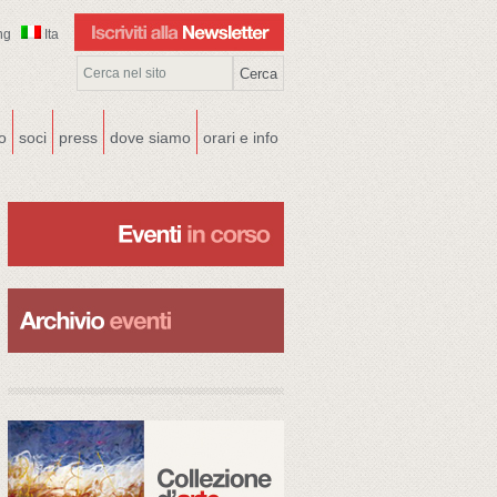
ng
Ita
co
soci
press
dove siamo
orari e info