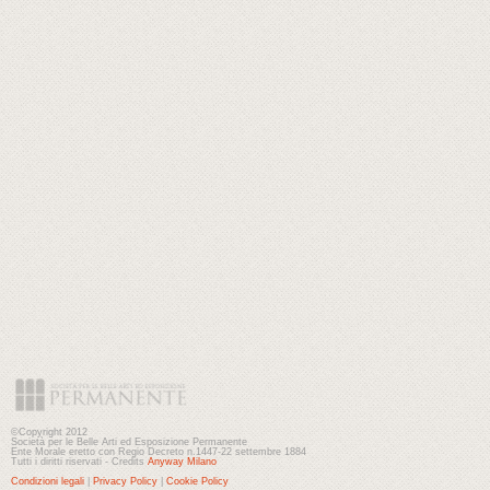
©Copyright 2012
Società per le Belle Arti ed Esposizione Permanente
Ente Morale eretto con Regio Decreto n.1447-22 settembre 1884
Tutti i diritti riservati - Credits
Anyway Milano
Condizioni legali
|
Privacy Policy
|
Cookie Policy