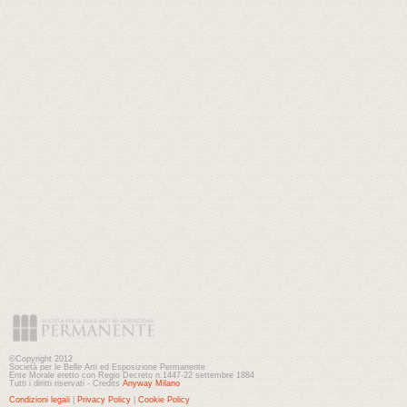
©Copyright 2012
Società per le Belle Arti ed Esposizione Permanente
Ente Morale eretto con Regio Decreto n.1447-22 settembre 1884
Tutti i diritti riservati - Credits
Anyway Milano
Condizioni legali
|
Privacy Policy
|
Cookie Policy