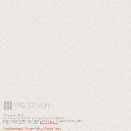
©Copyright 2012
Società per le Belle Arti ed Esposizione Permanente
Ente Morale eretto con Regio Decreto n.1447-22 settembre 1884
Tutti i diritti riservati - Credits
Anyway Milano
Condizioni legali
|
Privacy Policy
|
Cookie Policy