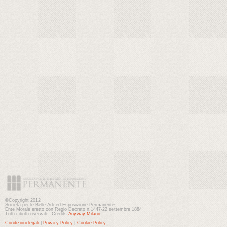
©Copyright 2012
Società per le Belle Arti ed Esposizione Permanente
Ente Morale eretto con Regio Decreto n.1447-22 settembre 1884
Tutti i diritti riservati - Credits
Anyway Milano
Condizioni legali
|
Privacy Policy
|
Cookie Policy