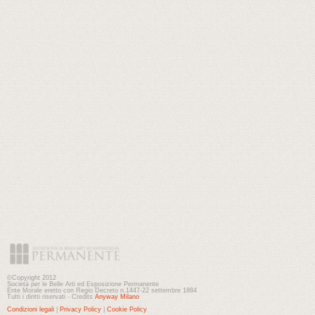
©Copyright 2012
Società per le Belle Arti ed Esposizione Permanente
Ente Morale eretto con Regio Decreto n.1447-22 settembre 1884
Tutti i diritti riservati - Credits
Anyway Milano
Condizioni legali
|
Privacy Policy
|
Cookie Policy