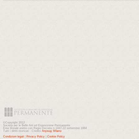
©Copyright 2012
Società per le Belle Arti ed Esposizione Permanente
Ente Morale eretto con Regio Decreto n.1447-22 settembre 1884
Tutti i diritti riservati - Credits
Anyway Milano
Condizioni legali
|
Privacy Policy
|
Cookie Policy