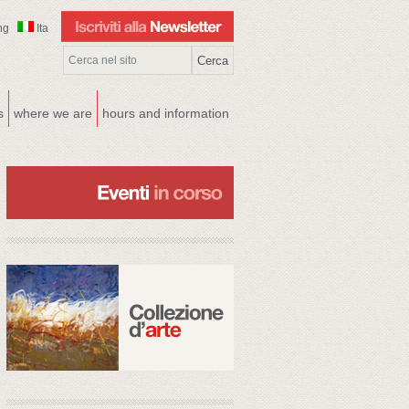
ng
Ita
s
where we are
hours and information