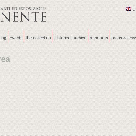
E
ding
events
the collection
historical archive
members
press & new
rea