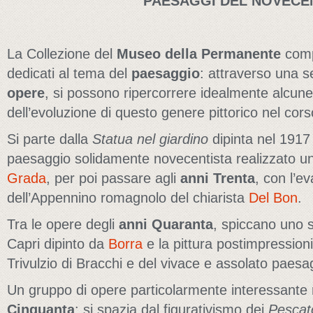
PAESAGGI DEL NOVECE
La Collezione del
Museo della Permanente
comp
dedicati al tema del
paesaggio
: attraverso una s
opere
, si possono ripercorrere idealmente alcune 
dell’evoluzione di questo genere pittorico nel cor
Si parte dalla
Statua nel giardino
dipinta nel 191
paesaggio solidamente novecentista realizzato un
Grada
, per poi passare agli
anni Trenta
, con l’e
dell’Appennino romagnolo del chiarista
Del Bon
.
Tra le opere degli
anni Quaranta
, spiccano uno s
Capri dipinto da
Borra
e la pittura postimpression
Trivulzio di Bracchi e del vivace e assolato paesa
Un gruppo di opere particolarmente interessante r
Cinquanta
: si spazia dal figurativismo dei
Pescato