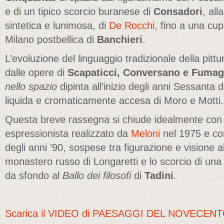
e di un tipico scorcio buranese di
Consadori
, all
sintetica e lunimosa, di
De Rocchi
, fino a una cup
Milano postbellica di
Banchieri
.
L’evoluzione del linguaggio tradizionale della pitt
dalle opere di
Scapaticci, Conversano e Fumaga
nello spazio
dipinta all’inizio degli anni Sessanta 
liquida e cromaticamente accesa di Moro e Motti.
Questa breve rassegna si chiude idealmente con 
espressionista realizzato da
Meloni
nel 1975 e co
degli anni ’90, sospese tra figurazione e visione a
monastero russo di Longaretti e lo scorcio di una
da sfondo al
Ballo dei filosofi
di
Tadini
.
Scarica il VIDEO di PAESAGGI DEL NOVECEN