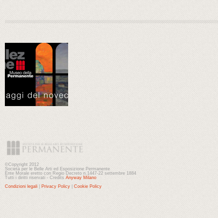
©Copyright 2012
Società per le Belle Arti ed Esposizione Permanente
Ente Morale eretto con Regio Decreto n.1447-22 settembre 1884
Tutti i diritti riservati - Credits
Anyway Milano
Condizioni legali
|
Privacy Policy
|
Cookie Policy