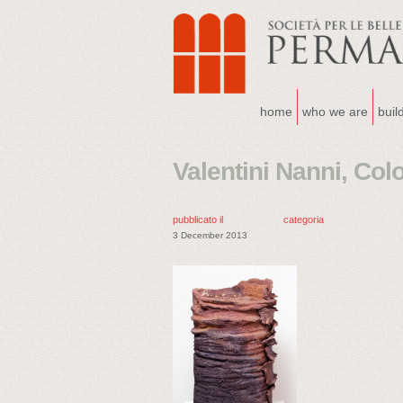
home
who we are
buil
Valentini Nanni, Col
pubblicato il
categoria
3 December 2013