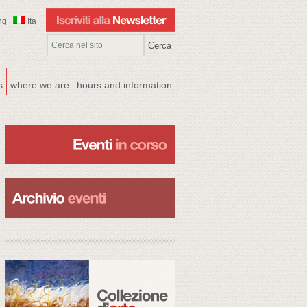
ng
Ita
s
where we are
hours and information