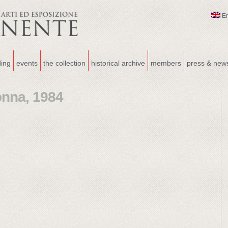
E
ding
events
the collection
historical archive
members
press & new
onna, 1984