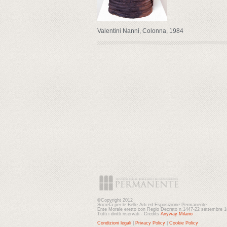
Valentini Nanni, Colonna, 1984
©Copyright 2012
Società per le Belle Arti ed Esposizione Permanente
Ente Morale eretto con Regio Decreto n.1447-22 settembre 
Tutti i diritti riservati - Credits
Anyway Milano
Condizioni legali
|
Privacy Policy
|
Cookie Policy