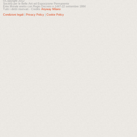
©Copyright 2012
Società per le Belle Arti ed Esposizione Permanente
Ente Morale eretto con Regio Decreto n.1447-22 settembre 1884
Tutti i diritti riservati - Credits
Anyway Milano
Condizioni legali
|
Privacy Policy
|
Cookie Policy