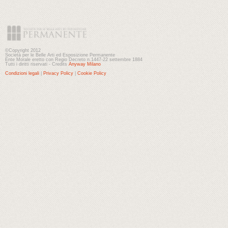
©Copyright 2012
Società per le Belle Arti ed Esposizione Permanente
Ente Morale eretto con Regio Decreto n.1447-22 settembre 1884
Tutti i diritti riservati - Credits
Anyway Milano
Condizioni legali
|
Privacy Policy
|
Cookie Policy