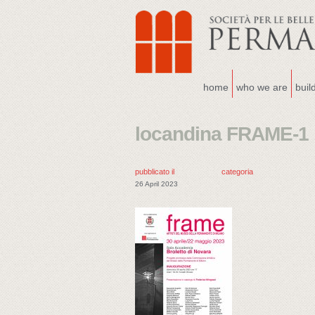
home
who we are
buil
locandina FRAME-1
pubblicato il
categoria
26 April 2023