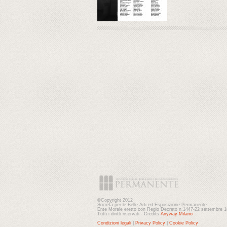
©Copyright 2012
Società per le Belle Arti ed Esposizione Permanente
Ente Morale eretto con Regio Decreto n.1447-22 settembre 
Tutti i diritti riservati - Credits
Anyway Milano
Condizioni legali
|
Privacy Policy
|
Cookie Policy