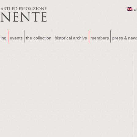
E
ding
events
the collection
historical archive
members
press & new