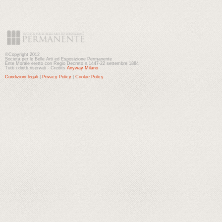
©Copyright 2012
Società per le Belle Arti ed Esposizione Permanente
Ente Morale eretto con Regio Decreto n.1447-22 settembre 1884
Tutti i diritti riservati - Credits
Anyway Milano
Condizioni legali
|
Privacy Policy
|
Cookie Policy