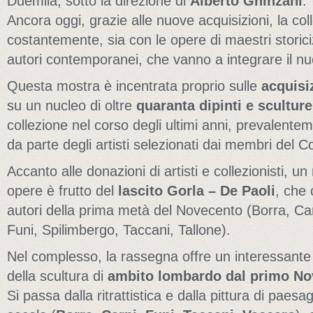
Duemila, sotto la direzione di
Alberto Ghinzani
.
Ancora oggi, grazie alle nuove acquisizioni, la col
costantemente, sia con le opere di maestri storicizz
autori contemporanei, che vanno a integrare il nuc
Questa mostra è incentrata proprio sulle
acquisiz
su un nucleo di oltre
quaranta dipinti e sculture
collezione nel corso degli ultimi anni, prevalente
da parte degli artisti selezionati dai membri del Co
Accanto alle donazioni di artisti e collezionisti, un 
opere è frutto del
lascito Gorla – De Paoli
, che
autori della prima metà del Novecento (Borra, Ca
Funi, Spilimbergo, Taccani, Tallone).
Nel complesso, la rassegna offre un interessante 
della scultura di
ambito lombardo dal primo No
Si passa dalla ritrattistica e dalla pittura di paesa