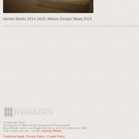
Nendo Works 2014-2015, Milano Design Week 2015
©Copyright 2012
Società per le Belle Arti ed Esposizione Permanente
Ente Morale eretto con Regio Decreto n.1447-22 settembre 1884
Tutti i diritti riservati - Credits
Anyway Milano
Condizioni legali
|
Privacy Policy
|
Cookie Policy