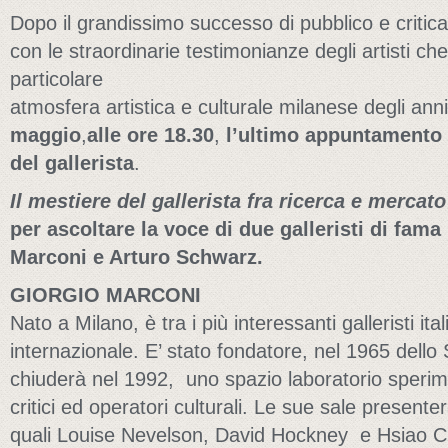
Dopo il grandissimo successo di pubblico e critica
con le straordinarie testimonianze degli artisti ch
particolare
atmosfera artistica e culturale milanese degli an
maggio
,
alle
ore 18.30
,
l’ultimo appuntamento 
del gallerista
.
Il mestiere del gallerista fra ricerca e mercat
per ascoltare la voce di due galleristi di fama
Marconi e Arturo Schwarz.
GIORGIO MARCONI
Nato a Milano, è tra i più interessanti galleristi ita
internazionale. E’ stato fondatore, nel 1965 dello
chiuderà nel 1992, uno spazio laboratorio sperimen
critici ed operatori culturali. Le sue sale presente
quali Louise Nevelson, David Hockney e Hsiao Ch