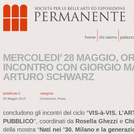
home
chi siamo
palazz
MERCOLEDI’ 28 MAGGIO, ORE
INCONTRO CON GIORGIO M
ARTURO SCHWARZ
pubblicato il
categoria
26 Maggio 2014
Conferenze
,
Press
concludono gli incontri del ciclo “
VIS-à-VIS. L’A
PUBBLICO
”, coordinati da
Rosella Ghezzi
e
Ch
della mostra “
Nati nei ’30. Milano e la generaz