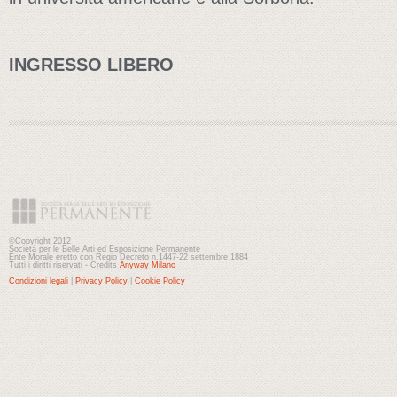
INGRESSO LIBERO
©Copyright 2012
Società per le Belle Arti ed Esposizione Permanente
Ente Morale eretto con Regio Decreto n.1447-22 settembre 1884
Tutti i diritti riservati - Credits
Anyway Milano
Condizioni legali
|
Privacy Policy
|
Cookie Policy