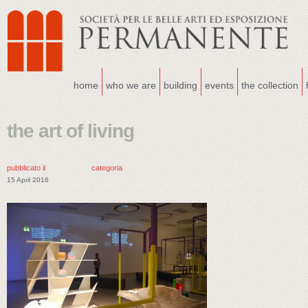
home
who we are
building
events
the collection
the art of living
pubblicato il
categoria
15 April 2016