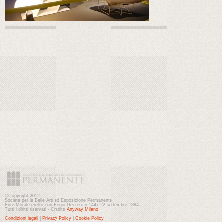
©Copyright 2012
Società per le Belle Arti ed Esposizione Permanente
Ente Morale eretto con Regio Decreto n.1447-22 settembre 1884
Tutti i diritti riservati - Credits
Anyway Milano
Condizioni legali
|
Privacy Policy
|
Cookie Policy