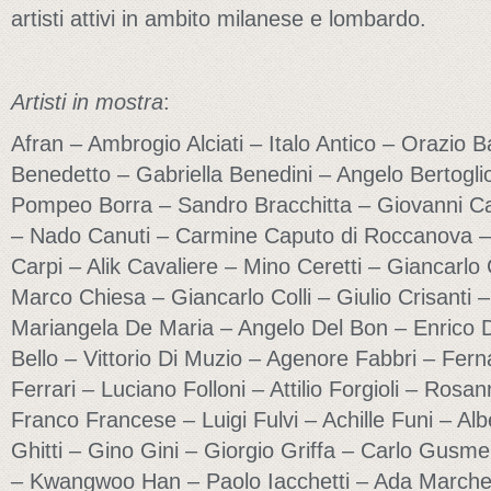
artisti attivi in ambito milanese e lombardo.
Artisti in mostra
:
Afran – Ambrogio Alciati – Italo Antico – Orazio 
Benedetto – Gabriella Benedini – Angelo Bertogli
Pompeo Borra – Sandro Bracchitta – Giovanni 
– Nado Canuti – Carmine Caputo di Roccanova – 
Carpi – Alik Cavaliere – Mino Ceretti – Giancarlo 
Marco Chiesa – Giancarlo Colli – Giulio Crisanti 
Mariangela De Maria – Angelo Del Bon – Enrico D
Bello – Vittorio Di Muzio – Agenore Fabbri – Fer
Ferrari – Luciano Folloni – Attilio Forgioli – Rosa
Franco Francese – Luigi Fulvi – Achille Funi – Al
Ghitti – Gino Gini – Giorgio Griffa – Carlo Gusmer
– Kwangwoo Han – Paolo Iacchetti – Ada Marchet