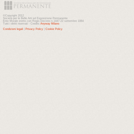
©Copyright 2012
Società per le Belle Arti ed Esposizione Permanente
Ente Morale eretto con Regio Decreto n.1447-22 settembre 1884
Tutti i diritti riservati - Credits
Anyway Milano
Condizioni legali
|
Privacy Policy
|
Cookie Policy