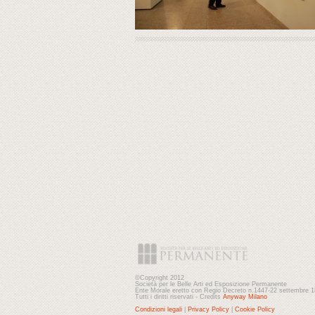
©Copyright 2012
Società per le Belle Arti ed Esposizione Permanente
Ente Morale eretto con Regio Decreto n.1447-22 settembre 
Tutti i diritti riservati - Credits
Anyway Milano
Condizioni legali
|
Privacy Policy
|
Cookie Policy