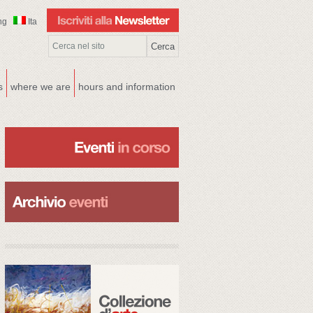
ng
Ita
s
where we are
hours and information