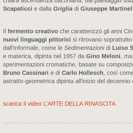
chiara ascendenza baconiana, dal paesaggio stili
Scapaticci
e dalla
Griglia
di
Giuseppe Martinel
Il
fermento creativo
che caratterizzò gli anni Cinq
nuovi linguaggi pittorici
si ritrovano soprattutto
dall’Informale, come le
Sedimentazioni
di
Luiso S
e materica, dipinta nel 1957 da
Gino Meloni
, ma
sperimentazioni cromatiche, basate su composizion
Bruno Cassinari
e di
Carlo Hollesch
, così come
astratto-geometrica dipinta all’inizio del decennio
scarica il video L’ARTE DELLA RINASCITA