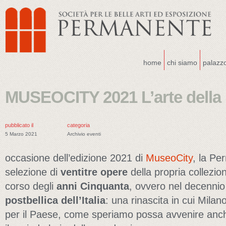
home
chi siamo
palazz
MUSEOCITY 2021 L’arte della 
pubblicato il
categoria
5 Marzo 2021
Archivio eventi
occasione dell’edizione 2021 di
MuseoCity
, la P
selezione di
ventitre opere
della propria collezio
corso degli
anni Cinquanta
, ovvero nel decenni
postbellica dell’Italia
: una rinascita in cui Milan
per il Paese, come speriamo possa avvenire anch