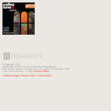
©Copyright 2012
Società per le Belle Arti ed Esposizione Permanente
Ente Morale eretto con Regio Decreto n.1447-22 settembre 1884
Tutti i diritti riservati - Credits
Anyway Milano
Condizioni legali
|
Privacy Policy
|
Cookie Policy