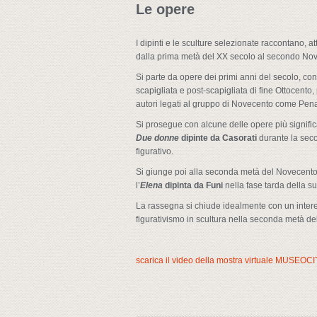
Le opere
I dipinti e le sculture selezionate raccontano, at
dalla prima metà del XX secolo al secondo No
Si parte da opere dei primi anni del secolo, co
scapigliata e post-scapigliata di fine Ottocento
autori legati al gruppo di Novecento come Pena
Si prosegue con alcune delle opere più signifi
Due donne
dipinte da Casorati
durante la seco
figurativo.
Si giunge poi alla seconda metà del Novecento, 
l’
Elena
dipinta da Funi
nella fase tarda della su
La rassegna si chiude idealmente con un interes
figurativismo in scultura nella seconda metà de
scarica il video della mostra virtuale MUSEOCI