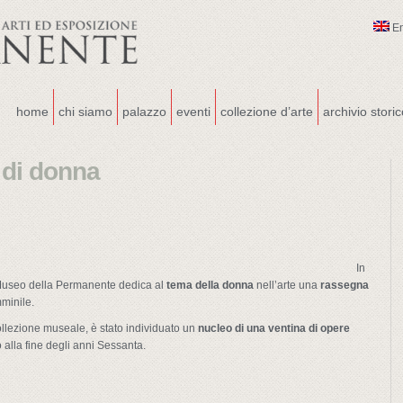
E
home
chi siamo
palazzo
eventi
collezione d’arte
archivio stori
di donna
In
 Museo della Permanente dedica al
tema della donna
nell’arte una
rassegna
mminile.
 collezione museale, è stato individuato un
nucleo di una ventina di opere
 alla fine degli anni Sessanta.