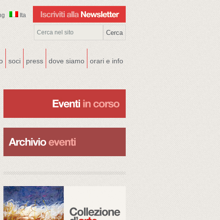
ng
Ita
co
soci
press
dove siamo
orari e info