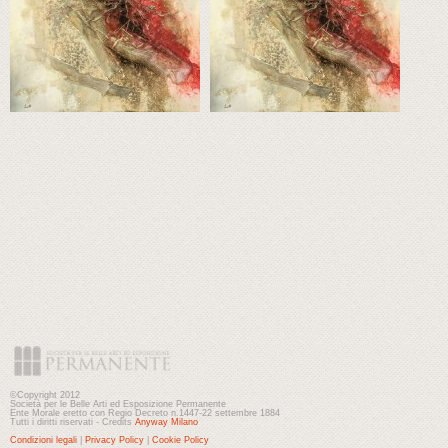
©Copyright 2012
Società per le Belle Arti ed Esposizione Permanente
Ente Morale eretto con Regio Decreto n.1447-22 settembre 1884
Tutti i diritti riservati - Credits
Anyway Milano
Condizioni legali
|
Privacy Policy
|
Cookie Policy