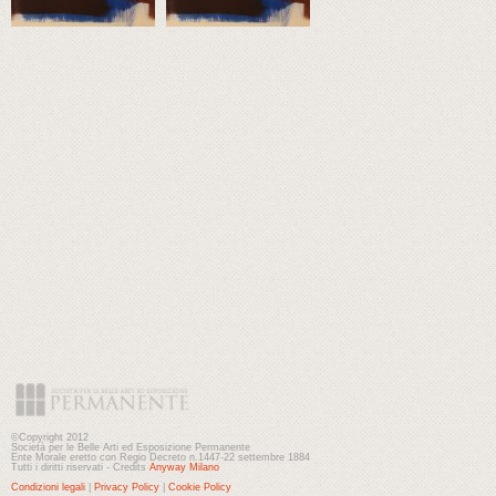
©Copyright 2012
Società per le Belle Arti ed Esposizione Permanente
Ente Morale eretto con Regio Decreto n.1447-22 settembre 1884
Tutti i diritti riservati - Credits
Anyway Milano
Condizioni legali
|
Privacy Policy
|
Cookie Policy