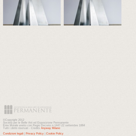
©Copyright 2012
Società per le Belle Arti ed Esposizione Permanente
Ente Morale eretto con Regio Decreto n.1447-22 settembre 1884
Tutti i diritti riservati - Credits
Anyway Milano
Condizioni legali
|
Privacy Policy
|
Cookie Policy