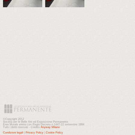
©Copyright 2012
Società per le Belle Arti ed Esposizione Permanente
Ente Morale eretto con Regio Decreto n.1447-22 settembre 1884
Tutti i diritti riservati - Credits
Anyway Milano
Condizioni legali
|
Privacy Policy
|
Cookie Policy