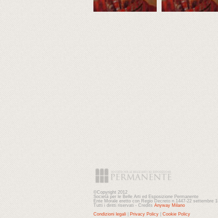
©Copyright 2012
Società per le Belle Arti ed Esposizione Permanente
Ente Morale eretto con Regio Decreto n.1447-22 settembre 
Tutti i diritti riservati - Credits
Anyway Milano
Condizioni legali
|
Privacy Policy
|
Cookie Policy