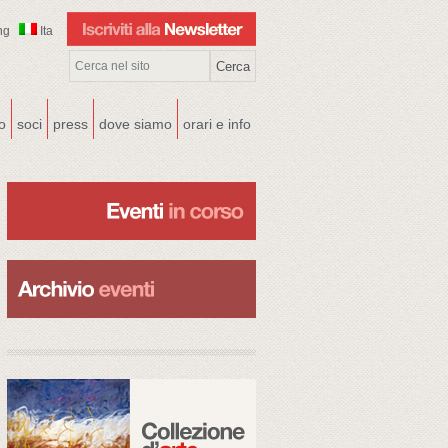
ng
Ita
co
soci
press
dove siamo
orari e info